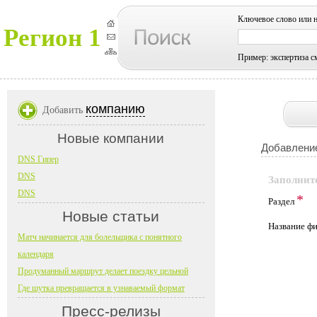
Ключевое слово или 
Регион 1
Пример: экспертиза с
компанию
Добавить
Новые компании
Добавление
DNS Гипер
DNS
Заполнит
DNS
*
Раздел
Новые статьи
Название 
Матч начинается для болельщика с понятного
календаря
Продуманный маршрут делает поездку цельной
Где шутка превращается в узнаваемый формат
Пресс-релизы