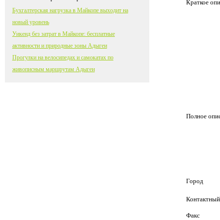
Краткое оп
Бухгалтерская нагрузка в Майкопе выходит на
новый уровень
Уикенд без затрат в Майкопе: бесплатные
активности и природные зоны Адыгеи
Прогулки на велосипедах и самокатах по
живописным маршрутам Адыгеи
Полное опи
Город
Контактный
Факс