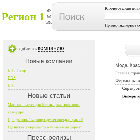
Ключевое слово или 
Регион 1
Пример: экспертиза с
компанию
Добавить
Новые компании
Мода. Крас
DNS Гипер
Главная стра
DNS
Фирмы раз
DNS
Сортиров
Новые статьи
Выберите
Матч начинается для болельщика с понятного
календаря
Продуманный маршрут делает поездку цельной
Где шутка превращается в узнаваемый формат
Пресс-релизы