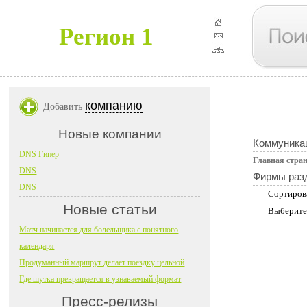
Регион 1
компанию
Добавить
Новые компании
Коммуника
DNS Гипер
Главная стра
DNS
Фирмы раз
DNS
Сортиров
Новые статьи
Выберите
Матч начинается для болельщика с понятного
календаря
Продуманный маршрут делает поездку цельной
Где шутка превращается в узнаваемый формат
Пресс-релизы