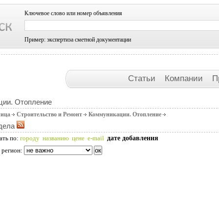
Ключевое слово или номер объявления
Пример: экспертиза сметной документации
Статьи
Компании
П
ции. Отопление
ница
Строительство и Ремонт
Коммуникации. Отопление
дела
дате добавления
ать по:
городу
названию
цене
e-mail
 регион: