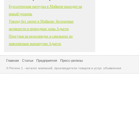
Бухгалтерская нагрузка в Майкопе выходит на
новый уровень
Уикенд без затрат в Майкопе: бесплатные
активности и природные зоны Адыгеи
Прогулки на велосипедах и самокатах по
живописным маршрутам Адыгеи
Главная
Статьи
Предприятия
Пресс-релизы
© Регион 1 - каталог компаний, производители товаров и услуг, объявления