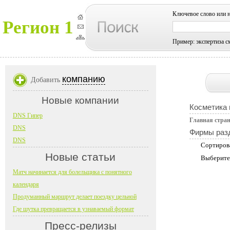
Ключевое слово или 
Регион 1
Пример: экспертиза с
компанию
Добавить
Новые компании
Косметика
DNS Гипер
Главная стра
DNS
Фирмы раз
DNS
Сортиров
Новые статьи
Выберите
Матч начинается для болельщика с понятного
календаря
Продуманный маршрут делает поездку цельной
Где шутка превращается в узнаваемый формат
Пресс-релизы