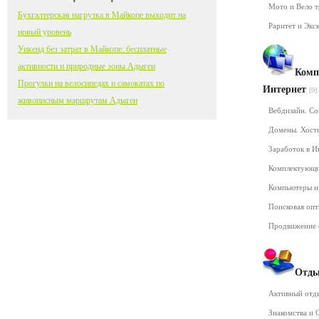
Мото и Вело 
Бухгалтерская нагрузка в Майкопе выходит на
Раритет и Экс
новый уровень
Уикенд без затрат в Майкопе: бесплатные
активности и природные зоны Адыгеи
Комп
Прогулки на велосипедах и самокатах по
Интернет
[0]
живописным маршрутам Адыгеи
Вебдизайн. Со
Домены. Хост
Заработок в 
Комплектующ
Компьютеры и
Поисковая оп
Продвижение 
Отды
Активный от
Знакомства и