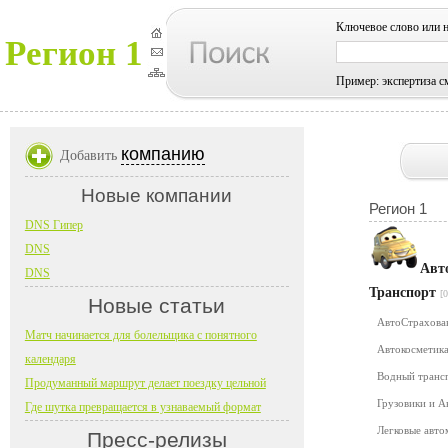
Ключевое слово или 
Регион 1
Пример: экспертиза с
компанию
Добавить
Новые компании
Регион 1
DNS Гипер
DNS
Авт
DNS
Транспорт
[0
Новые статьи
АвтоСтрахов
Матч начинается для болельщика с понятного
Автокосметика
календаря
Водный транс
Продуманный маршрут делает поездку цельной
Грузовики и 
Где шутка превращается в узнаваемый формат
Легковые авт
Пресс-релизы