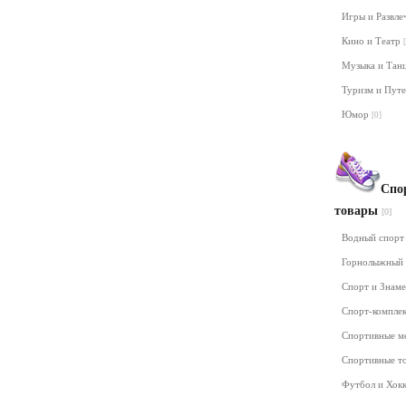
Игры и Развл
Кино и Театр
Музыка и Та
Туризм и Пут
Юмор
[0]
Спо
товары
[0]
Водный спор
Горнолыжный
Спорт и Знам
Спорт-компле
Спортивные м
Спортивные т
Футбол и Хок