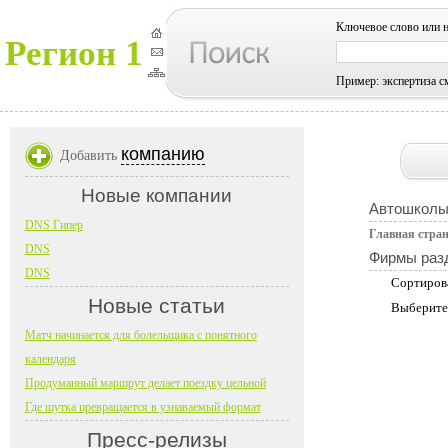
Ключевое слово или 
Регион 1
Пример: экспертиза с
компанию
Добавить
Новые компании
Автошколы
DNS Гипер
Главная стра
DNS
Фирмы раз
DNS
Сортиров
Новые статьи
Выберите
Матч начинается для болельщика с понятного
календаря
Продуманный маршрут делает поездку цельной
Где шутка превращается в узнаваемый формат
Пресс-релизы