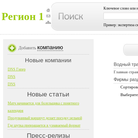
Ключевое слово или 
Регион 1
Пример: экспертиза с
компанию
Добавить
Новые компании
Водный тр
DNS Гипер
Главная стра
DNS
Фирмы раз
DNS
Сортиров
Новые статьи
Выберите
Матч начинается для болельщика с понятного
календаря
Продуманный маршрут делает поездку цельной
Где шутка превращается в узнаваемый формат
Пресс-релизы