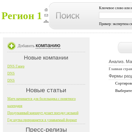
Ключевое слово или 
Регион 1
Пример: экспертиза с
компанию
Добавить
Новые компании
Анализ. Ма
DNS Гипер
Главная стра
DNS
Фирмы раз
DNS
Сортиров
Новые статьи
Выберите
Матч начинается для болельщика с понятного
календаря
Продуманный маршрут делает поездку цельной
Где шутка превращается в узнаваемый формат
Пресс-релизы