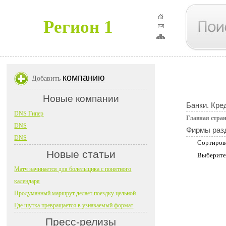
Регион 1
компанию
Добавить
Новые компании
Банки. Кре
DNS Гипер
Главная стра
DNS
Фирмы раз
DNS
Сортиров
Новые статьи
Выберите
Матч начинается для болельщика с понятного
календаря
Продуманный маршрут делает поездку цельной
Где шутка превращается в узнаваемый формат
Пресс-релизы