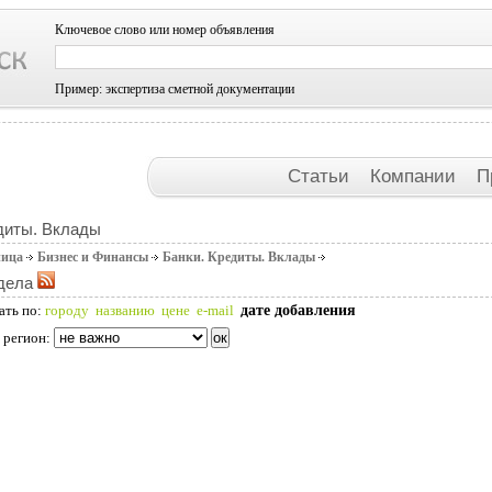
Ключевое слово или номер объявления
Пример: экспертиза сметной документации
Статьи
Компании
П
диты. Вклады
ница
Бизнес и Финансы
Банки. Кредиты. Вклады
дела
дате добавления
ать по:
городу
названию
цене
e-mail
 регион: