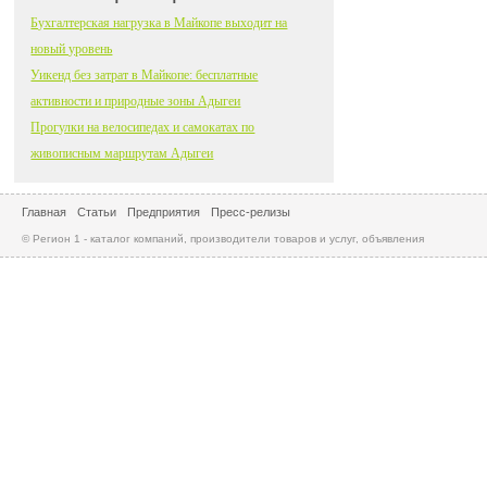
Бухгалтерская нагрузка в Майкопе выходит на
новый уровень
Уикенд без затрат в Майкопе: бесплатные
активности и природные зоны Адыгеи
Прогулки на велосипедах и самокатах по
живописным маршрутам Адыгеи
Главная
Статьи
Предприятия
Пресс-релизы
© Регион 1 - каталог компаний, производители товаров и услуг, объявления