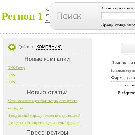
Ключевое слово или 
Регион 1
Пример: экспертиза с
компанию
Добавить
Новые компании
Личная жиз
DNS Гипер
Главная стра
DNS
Фирмы раз
DNS
Сортиров
Новые статьи
Выберите
Матч начинается для болельщика с понятного
календаря
Продуманный маршрут делает поездку цельной
Где шутка превращается в узнаваемый формат
Пресс-релизы